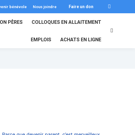
Faire un don
enir bénévole
Nous joindre
ION PÈRES
COLLOQUES EN ALLAITEMENT
EMPLOIS
ACHATS EN LIGNE
. Parce que devenir parent, c’est merveilleux…