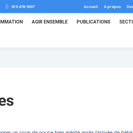
819 478-9307
Accueil
À propos
Dev
AMMATION
AGIR ENSEMBLE
PUBLICATIONS
SECT
les
donner un coup de pouce bien mérité après l’arrivée de bébé